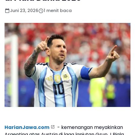
Juni 23, 2026
1 menit baca
HarianJawa.com
- kemenangan meyakinkan
Argentina atas Austria di laga lanjutan Grup J Piala