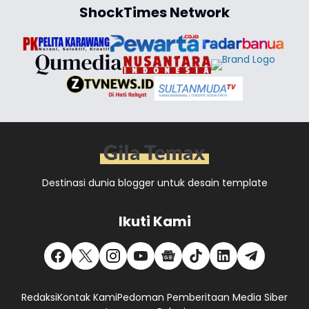
ShockTimes Network
Destinasi dunia blogger untuk desain template
Ikuti Kami
Redaksi
Kontak Kami
Pedoman Pemberitaan Media Siber