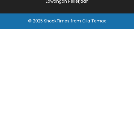
Lowongan Pekerjaan
© 2025
ShockTimes
from
Gila Temax