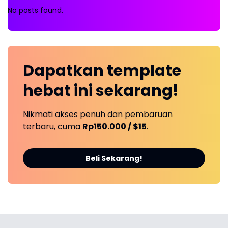
No posts found.
Dapatkan
template
hebat ini
sekarang!
Nikmati akses penuh dan pembaruan
terbaru, cuma
Rp150.000 / $15
.
Beli Sekarang!