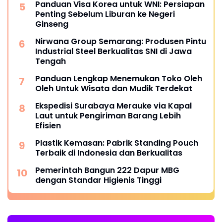
Panduan Visa Korea untuk WNI: Persiapan
Penting Sebelum Liburan ke Negeri
Ginseng
Nirwana Group Semarang: Produsen Pintu
Industrial Steel Berkualitas SNI di Jawa
Tengah
Panduan Lengkap Menemukan Toko Oleh
Oleh Untuk Wisata dan Mudik Terdekat
Ekspedisi Surabaya Merauke via Kapal
Laut untuk Pengiriman Barang Lebih
Efisien
Plastik Kemasan: Pabrik Standing Pouch
Terbaik di Indonesia dan Berkualitas
Pemerintah Bangun 222 Dapur MBG
dengan Standar Higienis Tinggi