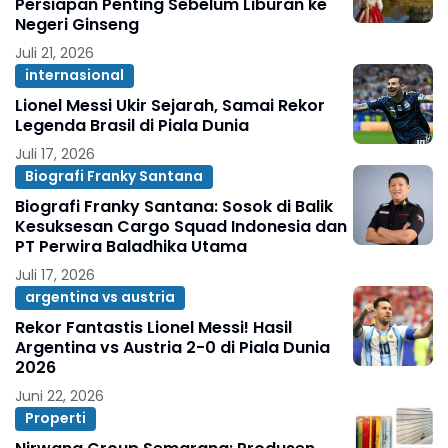
Persiapan Penting Sebelum Liburan ke
Negeri Ginseng
Juli 21, 2026
internasional
Lionel Messi Ukir Sejarah, Samai Rekor
Legenda Brasil di Piala Dunia
Juli 17, 2026
Biografi Franky Santana
Biografi Franky Santana: Sosok di Balik
Kesuksesan Cargo Squad Indonesia dan
PT Perwira Baladhika Utama
Juli 17, 2026
argentina vs austria
Rekor Fantastis Lionel Messi! Hasil
Argentina vs Austria 2-0 di Piala Dunia
2026
Juni 22, 2026
Properti