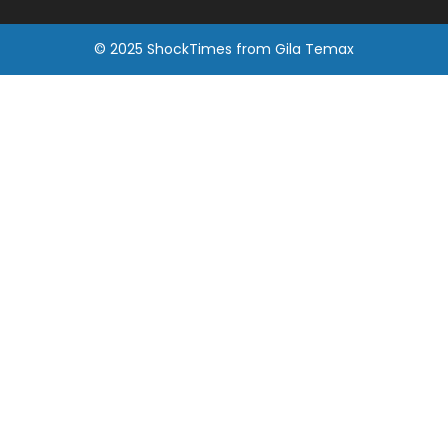
© 2025
ShockTimes
from
Gila Temax