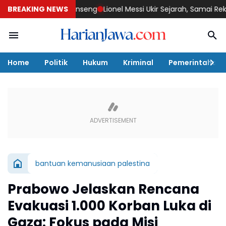
an ke Negeri Ginseng
BREAKING NEWS
Lionel Messi Ukir Sejarah, Samai Rekor Lege
Home
Politik
Hukum
Kriminal
Pemerintahan
bantuan kemanusiaan palestina
Prabowo Jelaskan Rencana
Evakuasi 1.000 Korban Luka di
Gaza: Fokus pada Misi